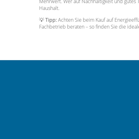
Mehrwert. Wer auf Nachhaltigkeit und gutes T
Haushalt.
💡
Tipp:
Achten Sie beim Kauf auf Energieeff
Fachbetrieb beraten – so finden Sie die ideal
Footer - Kontaktdaten und Öffnungszeiten