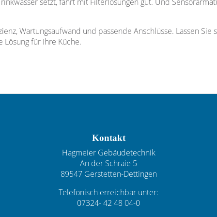
rinkwasser setzt, fährt mit Filterlösungen gut. Und Sensorarma
izienz, Wartungsaufwand und passende Anschlüsse. Lassen Sie 
e Lösung für Ihre Küche.
Kontakt
Hagmeier Gebäudetechnik
An der Schraie 5
89547 Gerstetten-Dettingen
Telefonisch erreichbar unter:
07324- 42 48 04-0